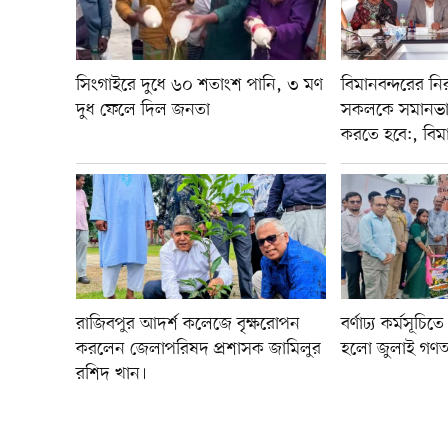
সিংগাইরে দুধে ৬০ শতাংশ পানি, ৩ মণ
বিমানবন্দরের নির
দুধ ফেলে দিল জনতা
সকলকে সমানভা
করতে হবে:, বিমান 
রাজিবপুর আদর্শ কলেজে বৃক্ষরোপন
বর্ণাঢ্য কর্মসূচি
করলেন জেলাপরিষদ প্রশাসক জামিলুর
হলো জুলাই গণঅভ্
রশিদ খান।