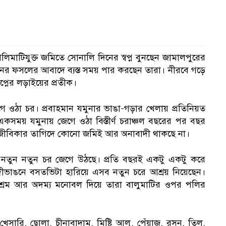
মাটিযুক্ত জমিতে সোনালি দিনের স্বপ্ন বুনছেন জামালপুরের
রনের ফসলের আবাদে ব্যস্ত সময় পার করছেন তারা। নীরবে গড়ে
প্নের লড়াইয়ের প্রতীক।
 ওঠা চর। প্রবাহমান যমুনার ভাঙা–গড়ার খেলায় প্রতিনিয়ত
একসময় যমুনায় জেগে ওঠা বিস্তীর্ণ চরাঞ্চল বছরের পর বছর
জীবিকার তাগিদে কোনো জমিই আর অনাবাদী থাকছে না।
কে নতুন নতুন চর জেগে উঠছে। প্রতি বছরই একটু একটু করে
দীভাঙনে বসতভিটা হারিয়ে এসব নতুন চরে আশ্রয় নিয়েছেন।
শ্রম আর অদম্য মনোবল দিয়ে তারা বালুমাটির ওপর পলির
 খেসারি, ছোলা, চীনাবাদাম, মিষ্টি আলু, পেঁয়াজ, রসুন, তিল,