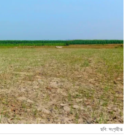
ছবি: সংগৃহীত