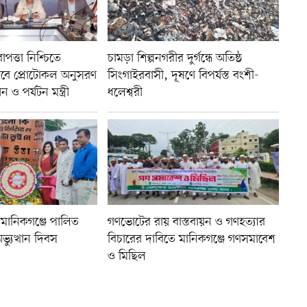
াপত্তা নিশ্চিতে
চামড়া শিল্পনগরীর দুর্গন্ধে অতিষ্ঠ
বে প্রোটোকল অনুসরণ
সিংগাইরবাসী, দূষণে বিপর্যস্ত বংশী-
ও পর্যটন মন্ত্রী
ধলেশ্বরী
তে মানিকগঞ্জে পালিত
গণভোটের রায় বাস্তবায়ন ও গণহত্যার
যুত্থান দিবস
বিচারের দাবিতে মানিকগঞ্জে গণসমাবেশ
ও মিছিল