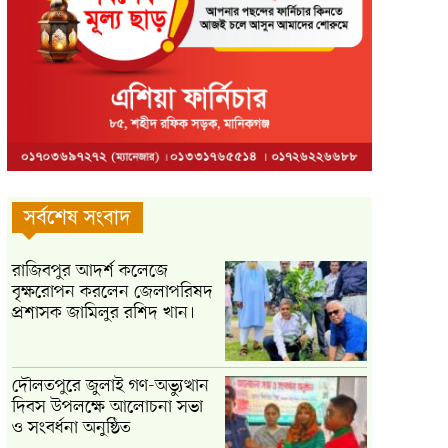
সর্বশেষ সংবাদ
রাজিবপুর আদর্শ কলেজে
বৃক্ষরোপন করলেন জেলাপরিষদ
প্রশাসক জামিলুর রশিদ খান।
দৌলতপুরে জুলাই গণ-অভ্যুত্থান
দিবস উপলক্ষে আলোচনা সভা
ও সংবর্ধনা অনুষ্ঠিত