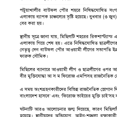
পটুয়াখালীর বাউফল পৌর শহরে নিষিদ্ধঘোষিত সংগঠ
এলাকায় ব্যাপক চাঞ্চল্যের সৃষ্টি হয়েছে। বুধবার (৩ জ
বের করা হয়।
স্থানীয় সূত্রে জানা যায়, মিছিলটি শহরের রিকশাস্ট্যান্
এলাকায় গিয়ে শেষ হয়। এতে নিষিদ্ধঘোষিত ছাত্রলীগে
নেতৃত্ব দেন বাউফল পৌর আওয়ামী লীগের সভাপতি ইব্রা
ফারুক সৌমিক।
মিছিলের ব্যানারে আওয়ামী লীগ ও ছাত্রলীগের ওপর আর
বীর মুক্তিযোদ্ধা আ স ম ফিরোজ এমপিসহ রাজনৈতিক নেত
এ সময় অংশগ্রহণকারীদের বিভিন্ন রাজনৈতিক স্লোগান দিত
বাংলাদেশ হাসবে’ এবং ‘ফিরোজ ভাইয়ের মুক্তি চাই’সহ
ঘটনাটি আরও আলোচনার জন্ম দিয়েছে, কারণ মিছিলটি বা
হয়েছে। স্থানীয়দের অভিযোগ, আইন-শৃঙ্খলা রক্ষাকারী 