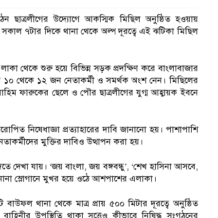
ন ছাত্রলীগের উদ্যোগে আকস্মিক মিছিল অনুষ্ঠিত হওয়ায়
ুন) সকাল ৭টার দিকে থানা থেকে অল্প দূরত্বে এই ঝটিকা মিছিল
ড এলাকা থেকে শুরু হয়ে বিভিন্ন সড়ক প্রদক্ষিণ করে বাংলাবাজার
র ১০ থেকে ১২ জন নেতাকর্মী ও সমর্থক অংশ নেন। মিছিলের
হিম ফারুকের ছেলে ও পৌর ছাত্রলীগের যুগ্ম আহ্বায়ক ইবনে
োপিত নিষেধাজ্ঞা প্রত্যাহারের দাবি জানানো হয়। পাশাপাশি
াকর্মীদের মুক্তির দাবিও উত্থাপন করা হয়।
ে দেখা যায়। ‘জয় বাংলা, জয় বঙ্গবন্ধু’, ‘শেখ হাসিনা আসবে,
 নানা স্লোগানে মুখর হয়ে ওঠে আশপাশের এলাকা।
উফল থানা থেকে মাত্র প্রায় ৫০০ মিটার দূরত্বে অনুষ্ঠিত
বাহিনীর উপস্থিতি থাকা সত্ত্বেও কীভাবে নিষিদ্ধ সংগঠনের