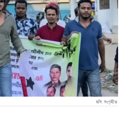
ছবি: সংগৃহীত