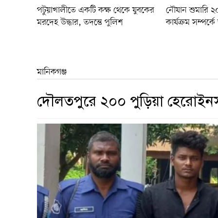
পটুয়াখালীতে একটি কক্ষ থেকে যুবকের
নৌযান শুমারি ২
মরদেহ উদ্ধার, তদন্তে পুলিশ
কার্যক্রম সম্পর