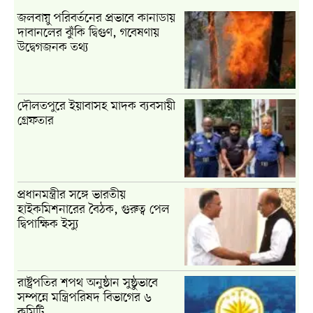
জলবায়ু পরিবর্তনের প্রভাবে কানাডায়
দাবানলের ঝুঁকি দ্বিগুণ, গবেষণায়
উদ্বেগজনক তথ্য
দৌলতপুরে ইয়াবাসহ মাদক ব্যবসায়ী
গ্রেফতার
প্রধানমন্ত্রীর সঙ্গে ভারতীয়
হাইকমিশনারের বৈঠক, গুরুত্ব পেল
দ্বিপাক্ষিক ইস্যু
রাষ্ট্রপতির শপথ অনুষ্ঠান সুষ্ঠুভাবে
সম্পন্নে মন্ত্রিপরিষদ বিভাগের ৬
কমিটি