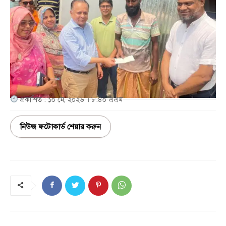
প্রকাশিত : ১০ মে, ২০২৬ । ৮:৪০ এএম
নিউজ ফটোকার্ড শেয়ার করুন