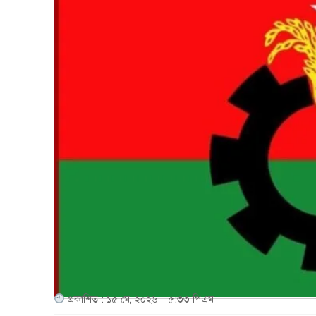
প্রকাশিত : ১৫ মে, ২০২৬ । ৫:৩৩ পিএম