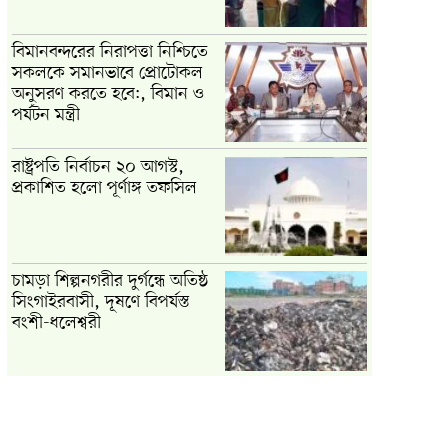
বিমানবন্দরের নিরাপত্তা নিশ্চিতে
সকলকে সমানভাবে প্রোটোকল
অনুসরণ করতে হবে:, বিমান ও
পর্যটন মন্ত্রী
রাষ্ট্রপতি নির্বাচন ২০ আগস্ট,
প্রকাশিত হলো পূর্ণাঙ্গ তফসিল
চামড়া শিল্পনগরীর দুর্গন্ধে অতিষ্ঠ
সিংগাইরবাসী, দূষণে বিপর্যস্ত
বংশী-ধলেশ্বরী