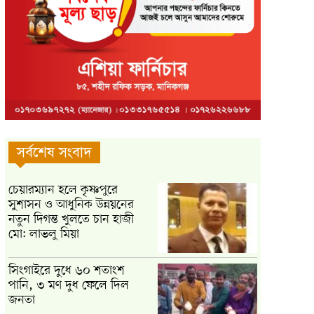
সর্বশেষ সংবাদ
চেয়ারম্যান হলে কৃষ্ণপুরে
সুশাসন ও আধুনিক উন্নয়নের
নতুন দিগন্ত খুলতে চান হাজী
মো: লাভলু মিয়া
সিংগাইরে দুধে ৬০ শতাংশ
পানি, ৩ মণ দুধ ফেলে দিল
জনতা