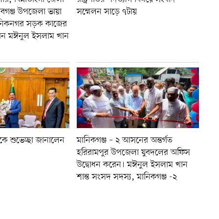
বাবগঞ্জ উপজেলা ভায়া
সম্মেলন সাড়ে ৭টায়
ানিকনগর সড়ক কাজের
রেন মঈনুল ইসলাম খান
রপতিকে শুভেচ্ছা জানালেন
মানিকগঞ্জ – ২ আসনের অন্তর্গত
হরিরামপুর উপজেলা যুবদলের অফিস
উদ্বোধন করেন। মঈনুল ইসলাম খান
শান্ত সংসদ সদস্য, মানিকগঞ্জ -২