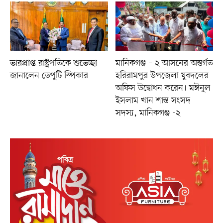
ভারপ্রাপ্ত রাষ্ট্রপতিকে শুভেচ্ছা
মানিকগঞ্জ – ২ আসনের অন্তর্গত
জানালেন ডেপুটি স্পিকার
হরিরামপুর উপজেলা যুবদলের
অফিস উদ্বোধন করেন। মঈনুল
ইসলাম খান শান্ত সংসদ
সদস্য, মানিকগঞ্জ -২