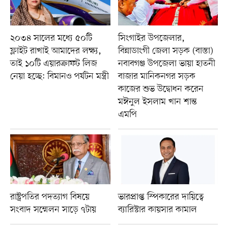
২০৩৪ সালের মধ্যে ৫০টি
সিংগাইর উপজেলার,
ফ্লাইট রাখাই আমাদের লক্ষ্য,
বিন্নাডাংগী জেলা সড়ক (বাস্তা)
তাই ১০টি এয়ারক্রাফট লিজ
নবাবগঞ্জ উপজেলা ভায়া হাতনী
নেয়া হচ্ছে: বিমানও পর্যটন মন্ত্রী
বাজার মানিকনগর সড়ক
কাজের শুভ উদ্বোধন করেন
মঈনুল ইসলাম খান শান্ত
এমপি
রাষ্ট্রপতির পদত্যাগ বিষয়ে
ভারপ্রাপ্ত স্পিকারের দায়িত্বে
সংবাদ সম্মেলন সাড়ে ৭টায়
ব্যারিস্টার কায়সার কামাল