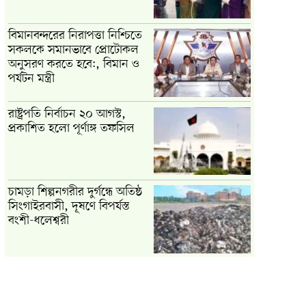
বিমানবন্দরের নিরাপত্তা নিশ্চিতে
সকলকে সমানভাবে প্রোটোকল
অনুসরণ করতে হবে:, বিমান ও
পর্যটন মন্ত্রী
রাষ্ট্রপতি নির্বাচন ২০ আগস্ট,
প্রকাশিত হলো পূর্ণাঙ্গ তফসিল
চামড়া শিল্পনগরীর দুর্গন্ধে অতিষ্ঠ
সিংগাইরবাসী, দূষণে বিপর্যস্ত
বংশী-ধলেশ্বরী