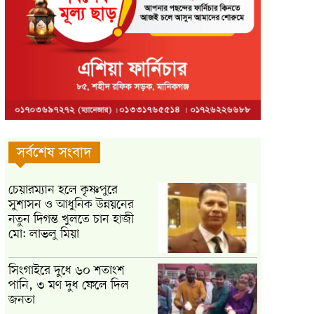
সর্বশেষ সংবাদ
চেয়ারম্যান হলে কৃষ্ণপুরে
সুশাসন ও আধুনিক উন্নয়নের
নতুন দিগন্ত খুলতে চান হাজী
মো: লাভলু মিয়া
সিংগাইরে দুধে ৬০ শতাংশ
পানি, ৩ মণ দুধ ফেলে দিল
জনতা