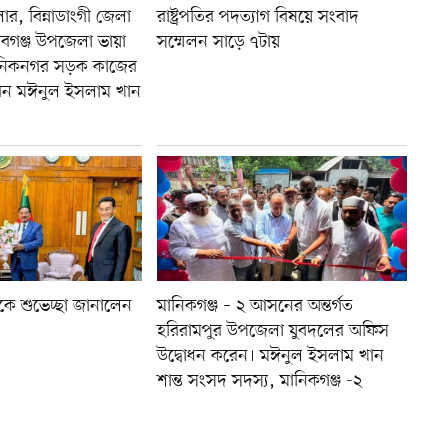
র, বিন্নাডাংগী জেলা
রাষ্ট্রপতির পদত্যাগ বিষয়ে সংবাদ
বাবগঞ্জ উপজেলা ভায়া
সম্মেলন সাড়ে ৭টায়
ানিকনগর সড়ক কাজের
রেন মঈনুল ইসলাম খান
রপতিকে শুভেচ্ছা জানালেন
মানিকগঞ্জ – ২ আসনের অন্তর্গত
হরিরামপুর উপজেলা যুবদলের অফিস
উদ্বোধন করেন। মঈনুল ইসলাম খান
শান্ত সংসদ সদস্য, মানিকগঞ্জ -২