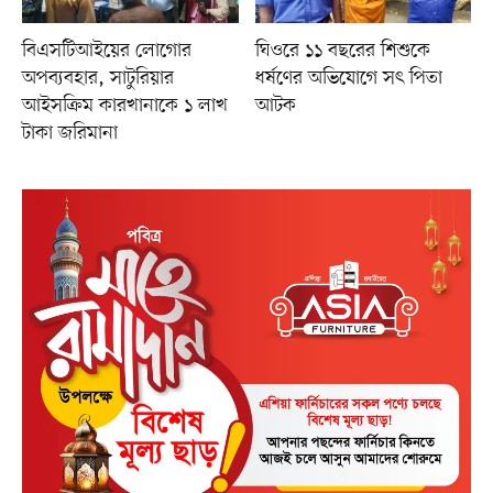
বিএসটিআইয়ের লোগোর
ঘিওরে ১১ বছরের শিশুকে
অপব্যবহার, সাটুরিয়ার
ধর্ষণের অভিযোগে সৎ পিতা
আইসক্রিম কারখানাকে ১ লাখ
আটক
টাকা জরিমানা