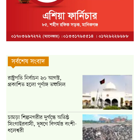
সর্বশেষ সংবাদ
রাষ্ট্রপতি নির্বাচন ২০ আগস্ট,
প্রকাশিত হলো পূর্ণাঙ্গ তফসিল
চামড়া শিল্পনগরীর দুর্গন্ধে অতিষ্ঠ
সিংগাইরবাসী, দূষণে বিপর্যস্ত বংশী-
ধলেশ্বরী