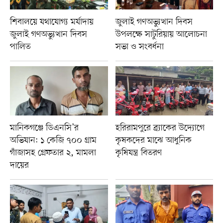
শিবালয়ে যথাযোগ্য মর্যাদায়
জুলাই গণঅভ্যুত্থান দিবস
জুলাই গণঅভ্যুত্থান দিবস
উপলক্ষে সাটুরিয়ায় আলোচনা
পালিত
সভা ও সংবর্ধনা
মানিকগঞ্জে ডিএনসি’র
হরিরামপুরে ব্র্যাকের উদ্যোগে
অভিযান: ১ কেজি ৭০০ গ্রাম
কৃষকদের মাঝে আধুনিক
গাঁজাসহ গ্রেফতার ২, মামলা
কৃষিযন্ত্র বিতরণ
দায়ের