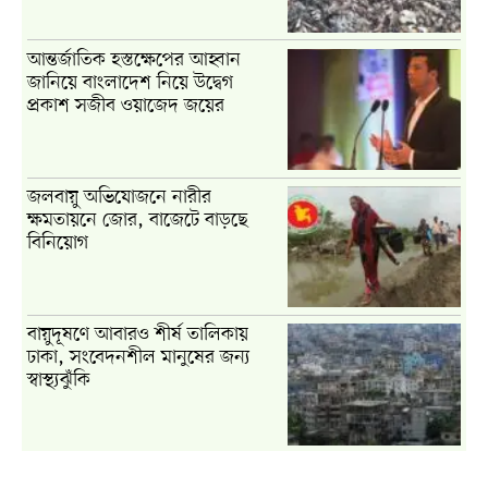
আন্তর্জাতিক হস্তক্ষেপের আহ্বান
জানিয়ে বাংলাদেশ নিয়ে উদ্বেগ
প্রকাশ সজীব ওয়াজেদ জয়ের
জলবায়ু অভিযোজনে নারীর
ক্ষমতায়নে জোর, বাজেটে বাড়ছে
বিনিয়োগ
বায়ুদূষণে আবারও শীর্ষ তালিকায়
ঢাকা, সংবেদনশীল মানুষের জন্য
স্বাস্থ্যঝুঁকি