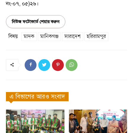
নং-০৭, ০৫)২৬।
নিউজ ফটোকার্ড শেয়ার করুন
বিষয়
মাদক
মানিকগঞ্জ
সারাদেশ
হরিরামপুর
এ বিভাগের আরও সংবাদ