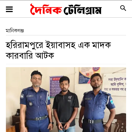
মানিকগঞ্জ
‎হরিরামপুরে ইয়াবাসহ এক মাদক
কারবারি আটক ‎