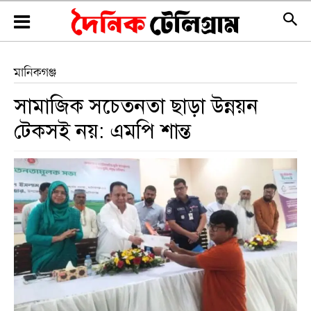
মানিকগঞ্জ
সামাজিক সচেতনতা ছাড়া উন্নয়ন
টেকসই নয়: এমপি শান্ত