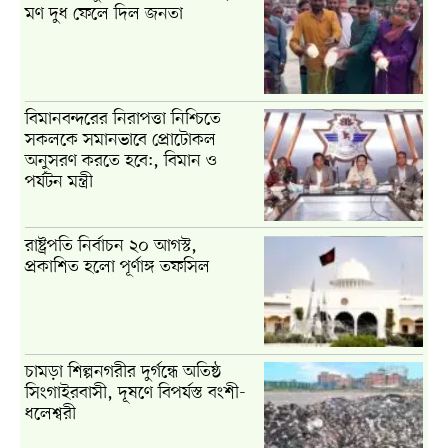
মণ দুধ ফেলে দিল জনতা
বিমানবন্দরের নিরাপত্তা নিশ্চিতে
সকলকে সমানভাবে প্রোটোকল
অনুসরণ করতে হবে:, বিমান ও
পর্যটন মন্ত্রী
রাষ্ট্রপতি নির্বাচন ২০ আগস্ট,
প্রকাশিত হলো পূর্ণাঙ্গ তফসিল
চামড়া শিল্পনগরীর দুর্গন্ধে অতিষ্ঠ
সিংগাইরবাসী, দূষণে বিপর্যস্ত বংশী-
ধলেশ্বরী