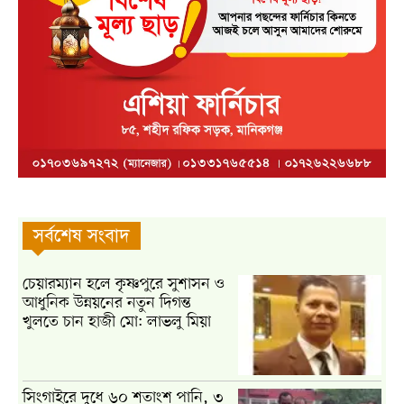
সর্বশেষ সংবাদ
চেয়ারম্যান হলে কৃষ্ণপুরে সুশাসন ও
আধুনিক উন্নয়নের নতুন দিগন্ত
খুলতে চান হাজী মো: লাভলু মিয়া
সিংগাইরে দুধে ৬০ শতাংশ পানি, ৩