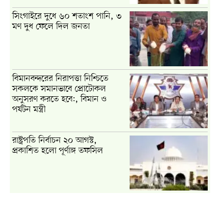
সিংগাইরে দুধে ৬০ শতাংশ পানি, ৩
মণ দুধ ফেলে দিল জনতা
বিমানবন্দরের নিরাপত্তা নিশ্চিতে
সকলকে সমানভাবে প্রোটোকল
অনুসরণ করতে হবে:, বিমান ও
পর্যটন মন্ত্রী
রাষ্ট্রপতি নির্বাচন ২০ আগস্ট,
প্রকাশিত হলো পূর্ণাঙ্গ তফসিল