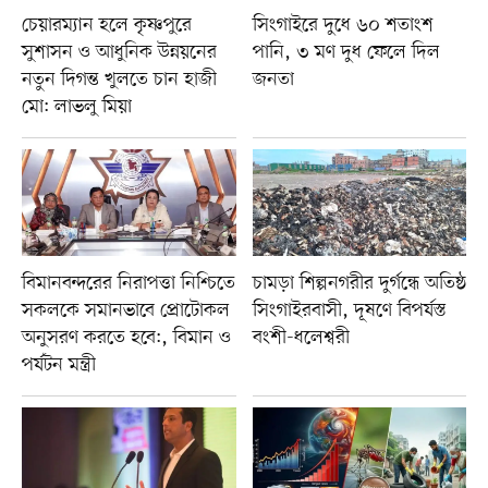
চেয়ারম্যান হলে কৃষ্ণপুরে
সিংগাইরে দুধে ৬০ শতাংশ
সুশাসন ও আধুনিক উন্নয়নের
পানি, ৩ মণ দুধ ফেলে দিল
নতুন দিগন্ত খুলতে চান হাজী
জনতা
মো: লাভলু মিয়া
বিমানবন্দরের নিরাপত্তা নিশ্চিতে
চামড়া শিল্পনগরীর দুর্গন্ধে অতিষ্ঠ
সকলকে সমানভাবে প্রোটোকল
সিংগাইরবাসী, দূষণে বিপর্যস্ত
অনুসরণ করতে হবে:, বিমান ও
বংশী-ধলেশ্বরী
পর্যটন মন্ত্রী