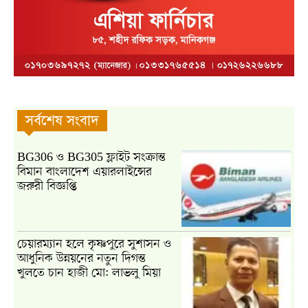
সর্বশেষ সংবাদ
BG306 ও BG305 ফ্লাইট সংক্রান্ত
বিমান বাংলাদেশ এয়ারলাইন্সের
জরুরী বিজ্ঞপ্তি
চেয়ারম্যান হলে কৃষ্ণপুরে সুশাসন ও
আধুনিক উন্নয়নের নতুন দিগন্ত
খুলতে চান হাজী মো: লাভলু মিয়া