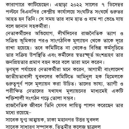
কারাগারে কাটিয়েছেন। এছাড়া ২০২২ সালের ৭ ডিসেম্বর
পল্টনে বিএনপির কেন্দ্রীয় কার্যালয়ে সংঘটিত সংঘর্ষে গুরুতর
আহত হন তিনি। সে সময় তার বাম হাত ও বাম পা ভেঙে যায়
বলে জানান সহকর্মীরা।
নেতাকর্মীদের অভিযোগ, দীর্ঘদিনের রাজনৈতিক ত্যাগ ও
সক্রিয় ভূমিকার পরও সাংগঠনিক মূল্যায়ন থেকে তাকে দূরে
রাখা হয়েছে। তবে কমিটিতে না থেকেও বিভিন্ন কর্মসূচিতে
তার সক্রিয় উপস্থিতি এবং কর্মীদের স্বতঃস্ফূর্ত অংশগ্রহণ তার
জনপ্রিয়তার প্রমাণ বহন করে বলে তারা মনে করেন।
তৃণমূল পর্যায়ের নেতাকর্মীরা মনে করেন, আগামী বাংলাদেশ
জাতীয়তাবাদী যুবদলের কমিটিতে আমিনুল হক হিমেলকে
গুরুত্বপূর্ণ পদে মূল্যায়ন করা উচিত। তাদের ভাষ্য, ত্যাগী ও
পরীক্ষিত নেতাদের যথাযথ মূল্যায়নের মাধ্যমেই একটি
শক্তিশালী সংগঠন গড়ে তোলা সম্ভব।
রাজনৈতিক জীবনে তিনি যেসব দায়িত্ব পালন করেছেন তার
মধ্যে রয়েছে—
সাবেক যুগ্ম আহ্বায়ক, ঢাকা মহানগর উত্তর যুবদল
সাবেক সাধারণ সম্পাদক, তিতুমীর কলেজ ছাত্রদল