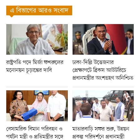
এ বিভাগের আরও সংবাদ
রাষ্ট্রপতি পদে মির্জা ফখরুলের
ঢাকা-দিল্লি উত্তেজনার
মনোনয়ন চূড়ান্তের দাবি
প্রেক্ষাপটে ব্রিকস আউটরিচে
প্রধানমন্ত্রীর অংশগ্রহণ অনিশ্চিত
বেসামরিক বিমান পরিবহন ও
মাতারবাড়ি সফর শুরু, উন্নয়ন
পর্যটন মন্ত্রী ও প্রতিমন্ত্রীর সঙ্গে
প্রকল্প পরিদর্শনে প্রধানমন্ত্রী