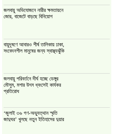
জলবায়ু অভিযোজনে নারীর ক্ষমতায়নে
জোর, বাজেটে বাড়ছে বিনিয়োগ
বায়ুদূষণে আবারও শীর্ষ তালিকায় ঢাকা,
সংবেদনশীল মানুষের জন্য স্বাস্থ্যঝুঁকি
জলবায়ু পরিবর্তনে দীর্ঘ হচ্ছে ডেঙ্গুর
মৌসুম, মশার উৎস ধ্বংসেই কার্যকর
প্রতিরোধ
‘জুলাই ৩৬ গণ-অভ্যুত্থান স্মৃতি
জাদুঘর’ খুলছে নতুন ইতিহাসের দুয়ার