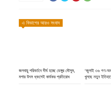
এ বিভাগের আরও সংবাদ
জলবায়ু পরিবর্তনে দীর্ঘ হচ্ছে ডেঙ্গুর মৌসুম,
‘জুলাই ৩৬ গণ-অভ্য
মশার উৎস ধ্বংসেই কার্যকর প্রতিরোধ
খুলছে নতুন ইতিহাস