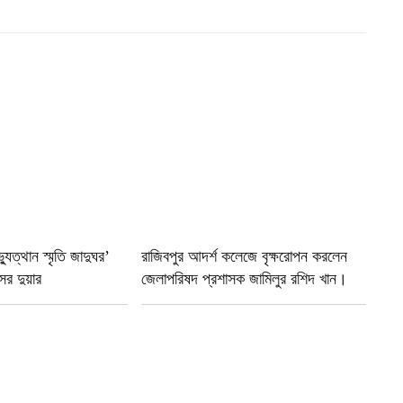
ুত্থান স্মৃতি জাদুঘর’
রাজিবপুর আদর্শ কলেজে বৃক্ষরোপন করলেন
ের দুয়ার
জেলাপরিষদ প্রশাসক জামিলুর রশিদ খান।