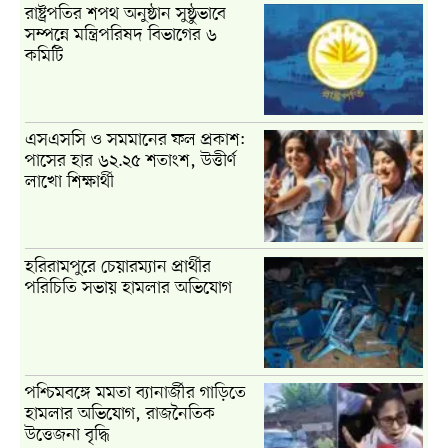
রাষ্ট্রপতির শপথ অনুষ্ঠান সুষ্ঠুভাবে
সম্পন্নে মন্ত্রিপরিষদ বিভাগের ৬
কমিটি
এসএসসি ও সমমানের ফল প্রকাশ:
পাসের হার ৬২.২৫ শতাংশ, উত্তীর্ণ
লাখো শিক্ষার্থী
হরিরামপুরে চেয়ারম্যান প্রার্থীর
পরিচিতি সভায় হামলার অভিযোগ
পশ্চিমবঙ্গে মমতা ব্যানার্জীর গাড়িতে
হামলার অভিযোগ, রাজনৈতিক
উত্তেজনা বৃদ্ধি