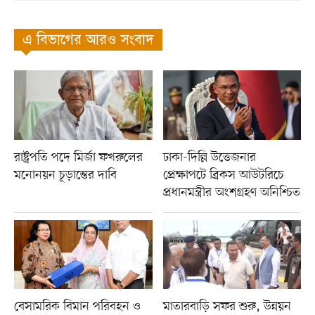
এ বিভাগের আরও সংবাদ
রাষ্ট্রপতি পদে মির্জা ফখরুলের
ঢাকা-দিল্লি উত্তেজনার
মনোনয়ন চূড়ান্তের দাবি
প্রেক্ষাপটে ব্রিকস আউটরিচে
প্রধানমন্ত্রীর অংশগ্রহণ অনিশ্চিত
বেসামরিক বিমান পরিবহন ও
মাতারবাড়ি সফর শুরু, উন্নয়ন