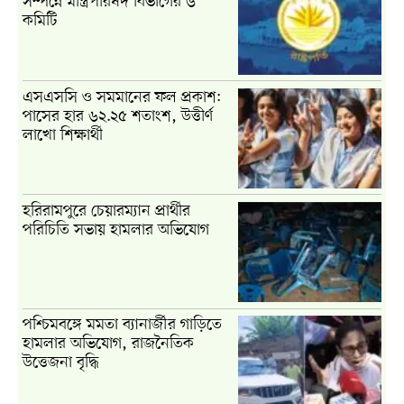
সম্পন্নে মন্ত্রিপরিষদ বিভাগের ৬
কমিটি
এসএসসি ও সমমানের ফল প্রকাশ:
পাসের হার ৬২.২৫ শতাংশ, উত্তীর্ণ
লাখো শিক্ষার্থী
হরিরামপুরে চেয়ারম্যান প্রার্থীর
পরিচিতি সভায় হামলার অভিযোগ
পশ্চিমবঙ্গে মমতা ব্যানার্জীর গাড়িতে
হামলার অভিযোগ, রাজনৈতিক
উত্তেজনা বৃদ্ধি