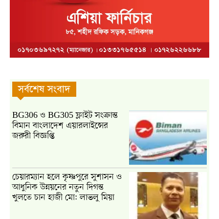
সর্বশেষ সংবাদ
BG306 ও BG305 ফ্লাইট সংক্রান্ত
বিমান বাংলাদেশ এয়ারলাইন্সের
জরুরী বিজ্ঞপ্তি
চেয়ারম্যান হলে কৃষ্ণপুরে সুশাসন ও
আধুনিক উন্নয়নের নতুন দিগন্ত
খুলতে চান হাজী মো: লাভলু মিয়া