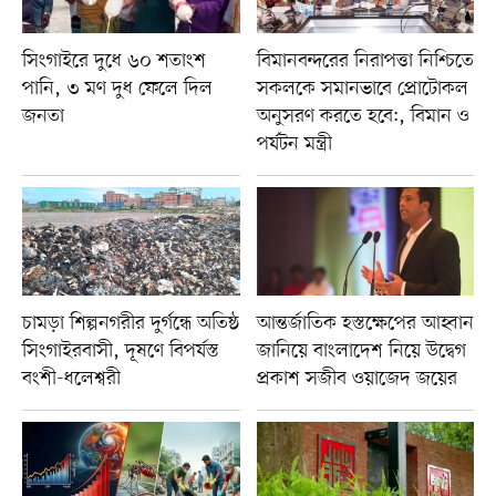
সিংগাইরে দুধে ৬০ শতাংশ
বিমানবন্দরের নিরাপত্তা নিশ্চিতে
পানি, ৩ মণ দুধ ফেলে দিল
সকলকে সমানভাবে প্রোটোকল
জনতা
অনুসরণ করতে হবে:, বিমান ও
পর্যটন মন্ত্রী
চামড়া শিল্পনগরীর দুর্গন্ধে অতিষ্ঠ
আন্তর্জাতিক হস্তক্ষেপের আহ্বান
সিংগাইরবাসী, দূষণে বিপর্যস্ত
জানিয়ে বাংলাদেশ নিয়ে উদ্বেগ
বংশী-ধলেশ্বরী
প্রকাশ সজীব ওয়াজেদ জয়ের