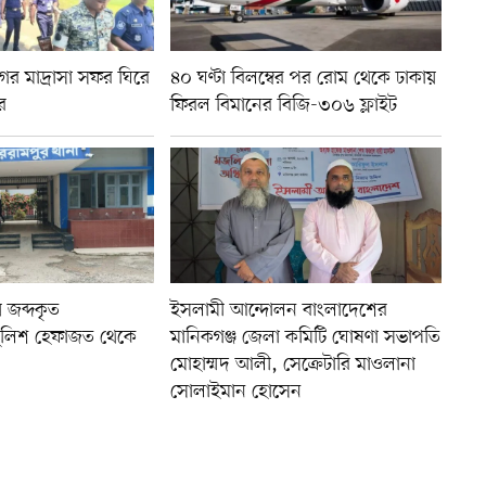
বুনগর মাদ্রাসা সফর ঘিরে
৪০ ঘণ্টা বিলম্বের পর রোম থেকে ঢাকায়
র
ফিরল বিমানের বিজি-৩০৬ ফ্লাইট
য় জব্দকৃত
ইসলামী আন্দোলন বাংলাদেশের
ুলিশ হেফাজত থেকে
মানিকগঞ্জ জেলা কমিটি ঘোষণা সভাপতি
মোহাম্মদ আলী, সেক্রেটারি মাওলানা
সোলাইমান হোসেন