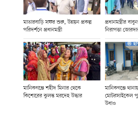
মাতারবাড়ি সফর শুরু, উন্নয়ন প্রকল্প
প্রধানমন্ত্রীর বা
পরিদর্শনে প্রধানমন্ত্রী
নিরাপত্তা জোরদা
মানিকগঞ্জে শহীদ মিনার থেকে
মানিকগঞ্জে থানা
কিশোরের ঝুলন্ত মরদেহ উদ্ধার
মোটরসাইকেল প
উধাও