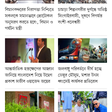
বিমানবন্দরের নিরাপত্তা নিশ্চিতে
চামড়া শিল্পনগরীর দুর্গন্ধে অতিষ্ঠ
সকলকে সমানভাবে প্রোটোকল
সিংগাইরবাসী, দূষণে বিপর্যস্ত
অনুসরণ করতে হবে:, বিমান ও
বংশী-ধলেশ্বরী
পর্যটন মন্ত্রী
আন্তর্জাতিক হস্তক্ষেপের আহ্বান
জলবায়ু পরিবর্তনে দীর্ঘ হচ্ছে
জানিয়ে বাংলাদেশ নিয়ে উদ্বেগ
ডেঙ্গুর মৌসুম, মশার উৎস
প্রকাশ সজীব ওয়াজেদ জয়ের
ধ্বংসেই কার্যকর প্রতিরোধ