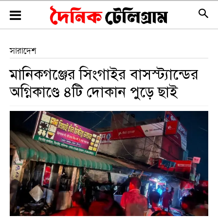
সারাদেশ
মানিকগঞ্জের সিংগাইর বাসস্ট্যান্ডের
অগ্নিকাণ্ডে ৪টি দোকান পুড়ে ছাই