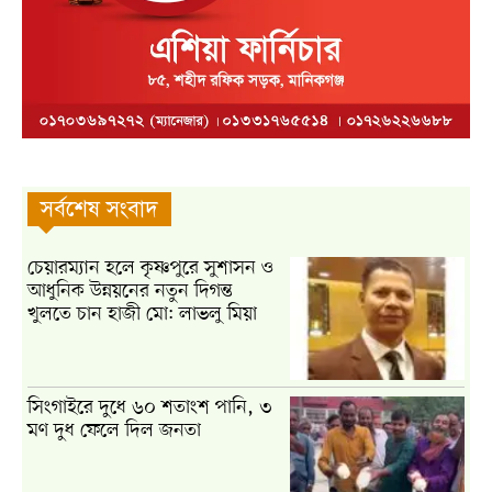
সর্বশেষ সংবাদ
চেয়ারম্যান হলে কৃষ্ণপুরে সুশাসন ও
আধুনিক উন্নয়নের নতুন দিগন্ত
খুলতে চান হাজী মো: লাভলু মিয়া
সিংগাইরে দুধে ৬০ শতাংশ পানি, ৩
মণ দুধ ফেলে দিল জনতা