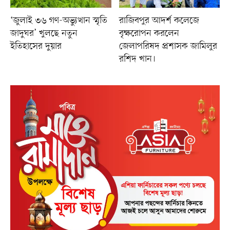
‘জুলাই ৩৬ গণ-অভ্যুত্থান স্মৃতি
রাজিবপুর আদর্শ কলেজে
জাদুঘর’ খুলছে নতুন
বৃক্ষরোপন করলেন
ইতিহাসের দুয়ার
জেলাপরিষদ প্রশাসক জামিলুর
রশিদ খান।