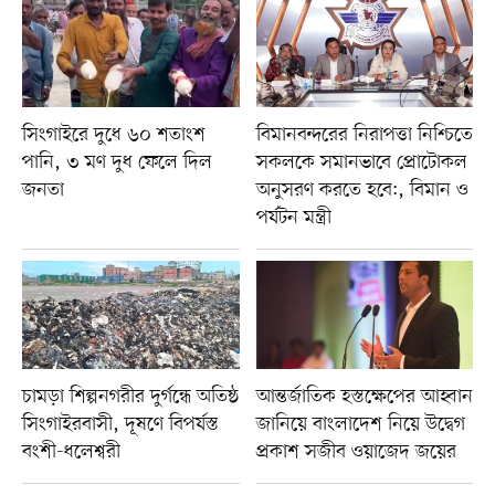
সিংগাইরে দুধে ৬০ শতাংশ
বিমানবন্দরের নিরাপত্তা নিশ্চিতে
পানি, ৩ মণ দুধ ফেলে দিল
সকলকে সমানভাবে প্রোটোকল
জনতা
অনুসরণ করতে হবে:, বিমান ও
পর্যটন মন্ত্রী
চামড়া শিল্পনগরীর দুর্গন্ধে অতিষ্ঠ
আন্তর্জাতিক হস্তক্ষেপের আহ্বান
সিংগাইরবাসী, দূষণে বিপর্যস্ত
জানিয়ে বাংলাদেশ নিয়ে উদ্বেগ
বংশী-ধলেশ্বরী
প্রকাশ সজীব ওয়াজেদ জয়ের