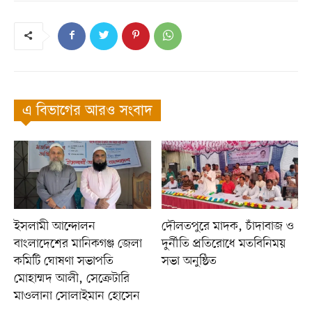
এ বিভাগের আরও সংবাদ
ইসলামী আন্দোলন
দৌলতপুরে মাদক, চাঁদাবাজ ও
বাংলাদেশের মানিকগঞ্জ জেলা
দুর্নীতি প্রতিরোধে মতবিনিময়
কমিটি ঘোষণা সভাপতি
সভা অনুষ্ঠিত
মোহাম্মদ আলী, সেক্রেটারি
মাওলানা সোলাইমান হোসেন