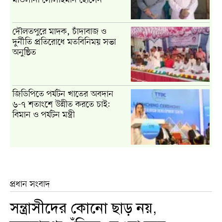
মাওলানা সোলাইমান হোসেন
দৌলতপুরে মাদক, চাঁদাবাজ ও
দুর্নীতি প্রতিরোধে মতবিনিময় সভা
অনুষ্ঠিত
জিডিপিতে পর্যটন খাতের অবদান
৬-৭ শতাংশে উন্নীত করতে চাই:
বিমান ও পর্যটন মন্ত্রী