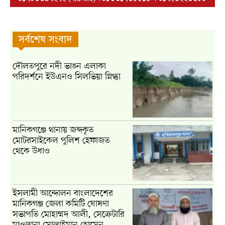
সর্বশেষ সংবাদ
দৌলতপুরে নদী ভাঙন এলাকা
পরিদর্শনে ইউএনও সিলভিয়া স্নিগ্ধা
মানিকগঞ্জে থানায় জব্দকৃত
মোটরসাইকেল পুলিশ হেফাজত
থেকে উধাও
ইসলামী আন্দোলন বাংলাদেশের
মানিকগঞ্জ জেলা কমিটি ঘোষণা
সভাপতি মোহাম্মদ আলী, সেক্রেটারি