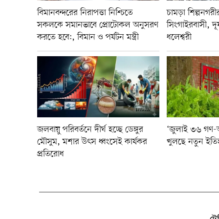
বিমানবন্দরের নিরাপত্তা নিশ্চিতে
চামড়া শিল্পনগরীর দ
সকলকে সমানভাবে প্রোটোকল অনুসরণ
সিংগাইরবাসী, দূষ
করতে হবে:, বিমান ও পর্যটন মন্ত্রী
ধলেশ্বরী
জলবায়ু পরিবর্তনে দীর্ঘ হচ্ছে ডেঙ্গুর
‘জুলাই ৩৬ গণ-অভ্
মৌসুম, মশার উৎস ধ্বংসেই কার্যকর
খুলছে নতুন ইতি
প্রতিরোধ