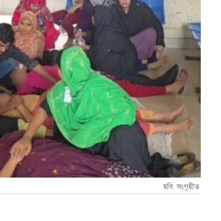
ছবি: সংগৃহীত