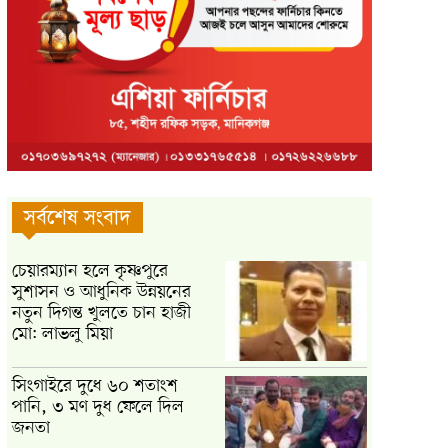
সর্বশেষ সংবাদ
চেয়ারম্যান হলে কৃষ্ণপুরে
সুশাসন ও আধুনিক উন্নয়নের
নতুন দিগন্ত খুলতে চান হাজী
মো: লাভলু মিয়া
সিংগাইরে দুধে ৬০ শতাংশ
পানি, ৩ মণ দুধ ফেলে দিল
জনতা