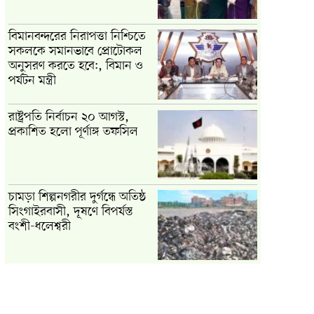
বিমানবন্দরের নিরাপত্তা নিশ্চিতে
সকলকে সমানভাবে প্রোটোকল
অনুসরণ করতে হবে:, বিমান ও
পর্যটন মন্ত্রী
রাষ্ট্রপতি নির্বাচন ২০ আগস্ট,
প্রকাশিত হলো পূর্ণাঙ্গ তফসিল
চামড়া শিল্পনগরীর দুর্গন্ধে অতিষ্ঠ
সিংগাইরবাসী, দূষণে বিপর্যস্ত
বংশী-ধলেশ্বরী