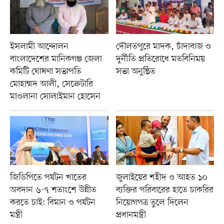
ইসলামী আন্দোলন
দৌলতপুরে মাদক, চাঁদাবাজ ও
বাংলাদেশের মানিকগঞ্জ জেলা
দুর্নীতি প্রতিরোধে মতবিনিময়
কমিটি ঘোষণা সভাপতি
সভা অনুষ্ঠিত
মোহাম্মদ আলী, সেক্রেটারি
মাওলানা সোলাইমান হোসেন
জিডিপিতে পর্যটন খাতের
জুলাইয়ের শহীদ ও আহত ১০
অবদান ৬-৭ শতাংশে উন্নীত
ব্যক্তির পরিবারের হাতে চাকরির
করতে চাই: বিমান ও পর্যটন
নিয়োগপত্র তুলে দিলেন
মন্ত্রী
প্রধানমন্ত্রী