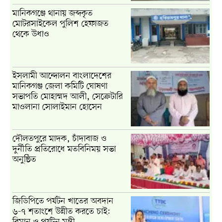
মানিকগঞ্জে থানায় জব্দকৃত
মোটরসাইকেল পুলিশ হেফাজত
থেকে উধাও
ইসলামী আন্দোলন বাংলাদেশের
মানিকগঞ্জ জেলা কমিটি ঘোষণা
সভাপতি মোহাম্মদ আলী, সেক্রেটারি
মাওলানা সোলাইমান হোসেন
দৌলতপুরে মাদক, চাঁদাবাজ ও
দুর্নীতি প্রতিরোধে মতবিনিময় সভা
অনুষ্ঠিত
জিডিপিতে পর্যটন খাতের অবদান
৬-৭ শতাংশে উন্নীত করতে চাই: