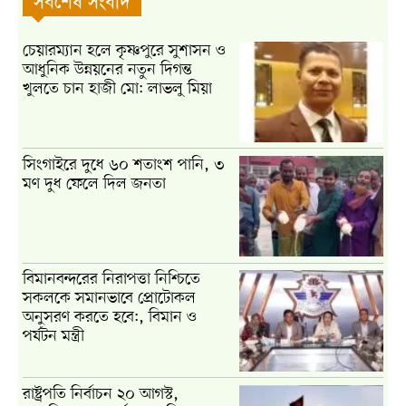
সর্বশেষ সংবাদ
চেয়ারম্যান হলে কৃষ্ণপুরে সুশাসন ও
আধুনিক উন্নয়নের নতুন দিগন্ত
খুলতে চান হাজী মো: লাভলু মিয়া
সিংগাইরে দুধে ৬০ শতাংশ পানি, ৩
মণ দুধ ফেলে দিল জনতা
বিমানবন্দরের নিরাপত্তা নিশ্চিতে
সকলকে সমানভাবে প্রোটোকল
অনুসরণ করতে হবে:, বিমান ও
পর্যটন মন্ত্রী
রাষ্ট্রপতি নির্বাচন ২০ আগস্ট,