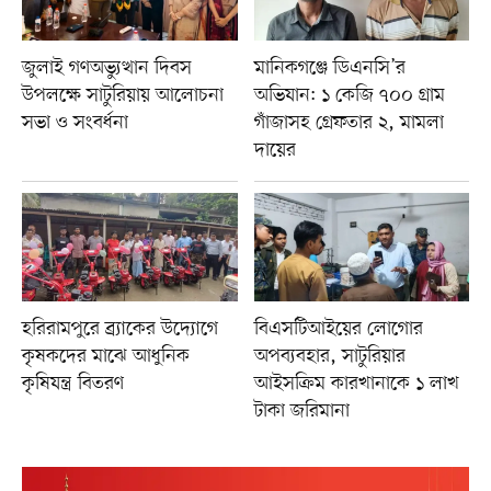
জুলাই গণঅভ্যুত্থান দিবস
মানিকগঞ্জে ডিএনসি’র
উপলক্ষে সাটুরিয়ায় আলোচনা
অভিযান: ১ কেজি ৭০০ গ্রাম
সভা ও সংবর্ধনা
গাঁজাসহ গ্রেফতার ২, মামলা
দায়ের
হরিরামপুরে ব্র্যাকের উদ্যোগে
বিএসটিআইয়ের লোগোর
কৃষকদের মাঝে আধুনিক
অপব্যবহার, সাটুরিয়ার
কৃষিযন্ত্র বিতরণ
আইসক্রিম কারখানাকে ১ লাখ
টাকা জরিমানা