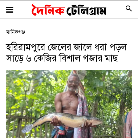
মানিকগঞ্জ
হরিরামপুরে জেলের জালে ধরা পড়ল
সাড়ে ৬ কেজির বিশাল গজার মাছ