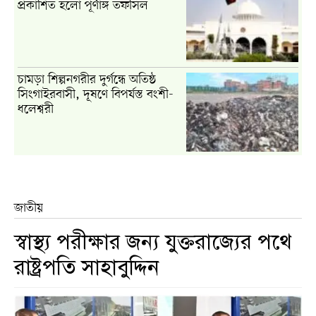
প্রকাশিত হলো পূর্ণাঙ্গ তফসিল
চামড়া শিল্পনগরীর দুর্গন্ধে অতিষ্ঠ
সিংগাইরবাসী, দূষণে বিপর্যস্ত বংশী-
ধলেশ্বরী