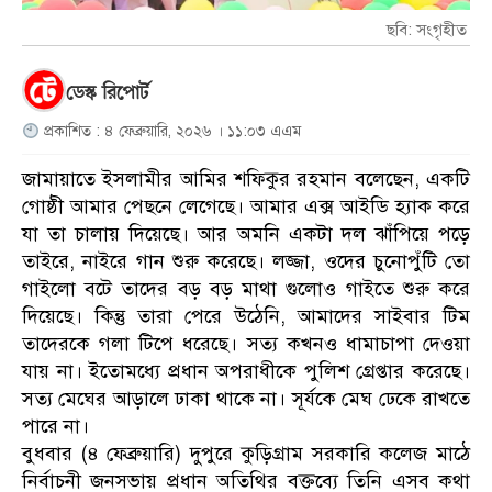
ছবি: সংগৃহীত
ডেস্ক রিপোর্ট
প্রকাশিত : ৪ ফেব্রুয়ারি, ২০২৬ । ১১:০৩ এএম
জামায়াতে ইসলামীর আমির শফিকুর রহমান বলেছেন, একটি
গোষ্ঠী আমার পেছনে লেগেছে। আমার এক্স আইডি হ্যাক করে
যা তা চালায় দিয়েছে। আর অমনি একটা দল ঝাঁপিয়ে পড়ে
তাইরে, নাইরে গান শুরু করেছে। লজ্জা, ওদের চুনোপুঁটি তো
গাইলো বটে তাদের বড় বড় মাথা গুলোও গাইতে শুরু করে
দিয়েছে। কিন্তু তারা পেরে উঠেনি, আমাদের সাইবার টিম
তাদেরকে গলা টিপে ধরেছে। সত্য কখনও ধামাচাপা দেওয়া
যায় না। ইতোমধ্যে প্রধান অপরাধীকে পুলিশ গ্রেপ্তার করেছে।
সত্য মেঘের আড়ালে ঢাকা থাকে না। সূর্যকে মেঘ ঢেকে রাখতে
পারে না।
বুধবার (৪ ফেব্রুয়ারি) দুপুরে কুড়িগ্রাম সরকারি কলেজ মাঠে
নির্বাচনী জনসভায় প্রধান অতিথির বক্তব্যে তিনি এসব কথা