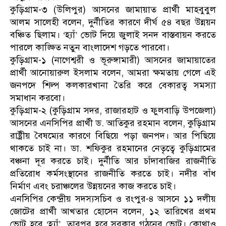
কুড়িগ্রাম-৩ (উলিপুর) আসনের জামায়াত প্রার্থী মাহবুবুল
আলম সালেহী বলেন, দুর্নীতির কারণে দীর্ঘ ৫৪ বছর উন্নয়ন
বঞ্চিত ছিলাম। ‘হ্যাঁ’ ভোট দিয়ে জুলাই সনদ বাস্তবায়ন করতে
পারলে কাঙ্ক্ষিত নতুন বাংলাদেশ গড়তে পারবো।
কুড়িগ্রাম-১ (নাগেশ্বরী ও ভূরুঙ্গামারী) আসনের জামায়াতের
প্রার্থী আনোয়ারুল ইসলাম বলেন, আমরা ক্ষমতায় গেলে এই
জনপদে শিল্প কলকারখানা তৈরি করে বেকারত্ব সমস্যা
সমাধান করবো।
কুড়িগ্রাম-২ (কুড়িগ্রাম সদর, রাজারহাট ও ফুলবাড়ি উপজেলা)
আসনের এনসিপির প্রার্থী ড. আতিকুর রহমান বলেন, কুড়িগ্রাম
রাষ্ট্রীয় বৈষম্যের কারণে বিছিয়ে পড়া জনপদ। আর পিছিয়ে
থাকতে চাই না। ডা. শফিকুর রহমানের নেতৃত্বে কুড়িগ্রামের
বঞ্চনা দূর করতে চাই। দুর্নীতি আর চাঁদাবাজির রাজনীতি
প্রতিরোধ কর্মসংস্থানের রাজনীতি করতে চাই। নদীর বাঁধ
নির্মাণ এবং চরাঞ্চলের উন্নয়নের কাজ করতে চাই।
এনসিপির কেন্দ্রীয় সদস্যসচিব ও রংপুর-৪ আসনে ১১ দলীয়
জোটের প্রার্থী আখতার হোসেন বলেন, ১২ তারিখের প্রথম
ভোট হবে ‘হ্যাঁ’, তারপর হবে সরকার গঠনের ভোট। কোথাও