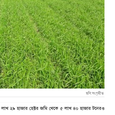
ছবি:সংগৃহীত
১ লাখ ২৯ হাজার হেক্টর জমি থেকে ৫ লাখ ৪০ হাজার টনেরও