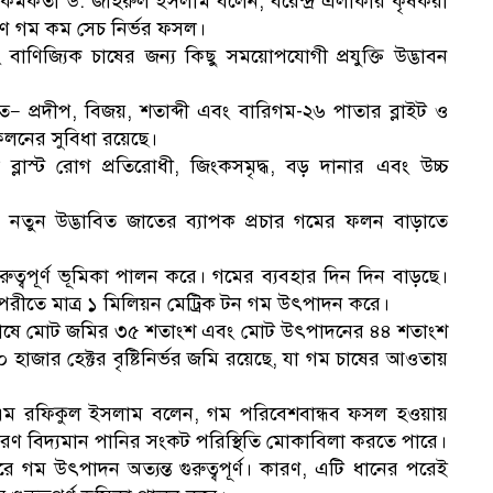
িক কর্মকর্তা ড. জহিরুল ইসলাম বলেন, বরেন্দ্র এলাকার কৃষকরা
রণ গম কম সেচ নির্ভর ফসল।
বাণিজ্যিক চাষের জন্য কিছু সময়োপযোগী প্রযুক্তি উদ্ভাবন
ত— প্রদীপ, বিজয়, শতাব্দী এবং বারিগম-২৬ পাতার ব্লাইট ও
লনের সুবিধা রয়েছে।
ব্লাস্ট রোগ প্রতিরোধী, জিংকসমৃদ্ধ, বড় দানার এবং উচ্চ
তুন উদ্ভাবিত জাতের ব্যাপক প্রচার গমের ফলন বাড়াতে
রুত্বপূর্ণ ভূমিকা পালন করে। গমের ব্যবহার দিন দিন বাড়ছে।
বিপরীতে মাত্র ১ মিলিয়ন মেট্রিক টন গম উৎপাদন করে।
 চাষে মোট জমির ৩৫ শতাংশ এবং মোট উৎপাদনের ৪৪ শতাংশ
৫০ হাজার হেক্টর বৃষ্টিনির্ভর জমি রয়েছে, যা গম চাষের আওতায়
াপক এটিএম রফিকুল ইসলাম বলেন, গম পরিবেশবান্ধব ফসল হওয়ায়
রসারণ বিদ্যমান পানির সংকট পরিস্থিতি মোকাবিলা করতে পারে।
রে গম উৎপাদন অত্যন্ত গুরুত্বপূর্ণ। কারণ, এটি ধানের পরেই