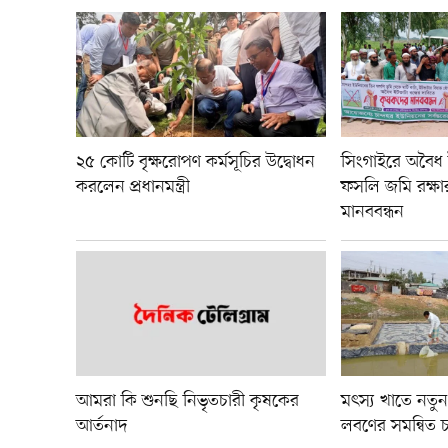
২৫ কোটি বৃক্ষরোপণ কর্মসূচির উদ্বোধন
সিংগাইরে অবৈধ 
করলেন প্রধানমন্ত্রী
ফসলি জমি রক্ষা
মানববন্ধন
আমরা কি শুনছি নিভৃতচারী কৃষকের
মৎস্য খাতে নতুন 
আর্তনাদ
লবণের সমন্বিত চ