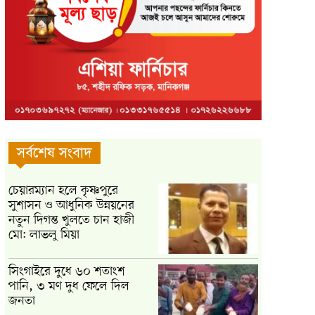
সর্বশেষ সংবাদ
চেয়ারম্যান হলে কৃষ্ণপুরে
সুশাসন ও আধুনিক উন্নয়নের
নতুন দিগন্ত খুলতে চান হাজী
মো: লাভলু মিয়া
সিংগাইরে দুধে ৬০ শতাংশ
পানি, ৩ মণ দুধ ফেলে দিল
জনতা