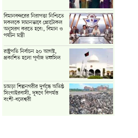
বিমানবন্দরের নিরাপত্তা নিশ্চিতে
সকলকে সমানভাবে প্রোটোকল
অনুসরণ করতে হবে:, বিমান ও
পর্যটন মন্ত্রী
রাষ্ট্রপতি নির্বাচন ২০ আগস্ট,
প্রকাশিত হলো পূর্ণাঙ্গ তফসিল
চামড়া শিল্পনগরীর দুর্গন্ধে অতিষ্ঠ
সিংগাইরবাসী, দূষণে বিপর্যস্ত
বংশী-ধলেশ্বরী