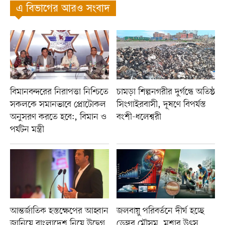
এ বিভাগের আরও সংবাদ
বিমানবন্দরের নিরাপত্তা নিশ্চিতে
চামড়া শিল্পনগরীর দুর্গন্ধে অতিষ্ঠ
সকলকে সমানভাবে প্রোটোকল
সিংগাইরবাসী, দূষণে বিপর্যস্ত
অনুসরণ করতে হবে:, বিমান ও
বংশী-ধলেশ্বরী
পর্যটন মন্ত্রী
আন্তর্জাতিক হস্তক্ষেপের আহ্বান
জলবায়ু পরিবর্তনে দীর্ঘ হচ্ছে
জানিয়ে বাংলাদেশ নিয়ে উদ্বেগ
ডেঙ্গুর মৌসুম, মশার উৎস