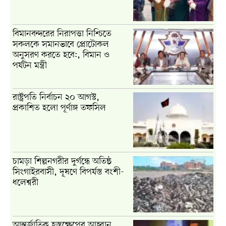
বিমানবন্দরের নিরাপত্তা নিশ্চিতে
সকলকে সমানভাবে প্রোটোকল
অনুসরণ করতে হবে:, বিমান ও
পর্যটন মন্ত্রী
রাষ্ট্রপতি নির্বাচন ২০ আগস্ট,
প্রকাশিত হলো পূর্ণাঙ্গ তফসিল
চামড়া শিল্পনগরীর দুর্গন্ধে অতিষ্ঠ
সিংগাইরবাসী, দূষণে বিপর্যস্ত বংশী-
ধলেশ্বরী
আন্তর্জাতিক হস্তক্ষেপের আহ্বান