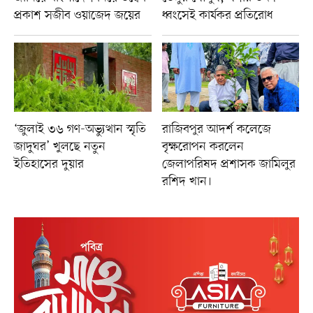
প্রকাশ সজীব ওয়াজেদ জয়ের
ধ্বংসেই কার্যকর প্রতিরোধ
‘জুলাই ৩৬ গণ-অভ্যুত্থান স্মৃতি
রাজিবপুর আদর্শ কলেজে
জাদুঘর’ খুলছে নতুন
বৃক্ষরোপন করলেন
ইতিহাসের দুয়ার
জেলাপরিষদ প্রশাসক জামিলুর
রশিদ খান।