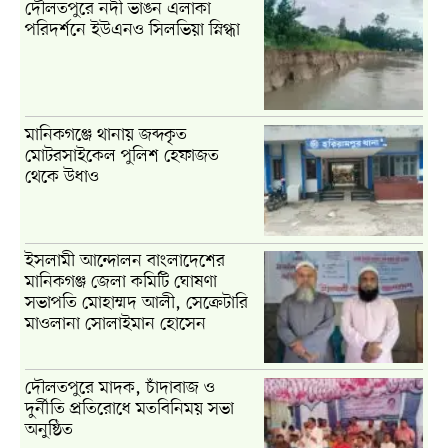
দৌলতপুরে নদী ভাঙন এলাকা
পরিদর্শনে ইউএনও সিলভিয়া স্নিগ্ধা
মানিকগঞ্জে থানায় জব্দকৃত
মোটরসাইকেল পুলিশ হেফাজত
থেকে উধাও
ইসলামী আন্দোলন বাংলাদেশের
মানিকগঞ্জ জেলা কমিটি ঘোষণা
সভাপতি মোহাম্মদ আলী, সেক্রেটারি
মাওলানা সোলাইমান হোসেন
দৌলতপুরে মাদক, চাঁদাবাজ ও
দুর্নীতি প্রতিরোধে মতবিনিময় সভা
অনুষ্ঠিত