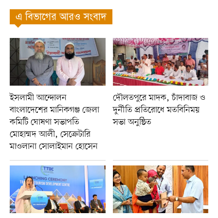
এ বিভাগের আরও সংবাদ
ইসলামী আন্দোলন
দৌলতপুরে মাদক, চাঁদাবাজ ও
বাংলাদেশের মানিকগঞ্জ জেলা
দুর্নীতি প্রতিরোধে মতবিনিময়
কমিটি ঘোষণা সভাপতি
সভা অনুষ্ঠিত
মোহাম্মদ আলী, সেক্রেটারি
মাওলানা সোলাইমান হোসেন