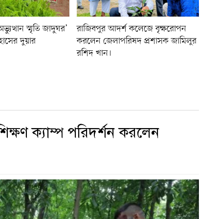
যুত্থান স্মৃতি জাদুঘর’
রাজিবপুর আদর্শ কলেজে বৃক্ষরোপন
হাসের দুয়ার
করলেন জেলাপরিষদ প্রশাসক জামিলুর
রশিদ খান।