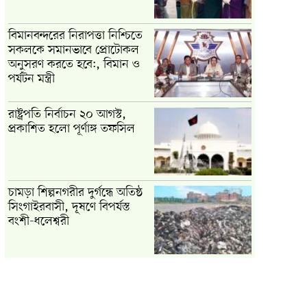
বিমানবন্দরের নিরাপত্তা নিশ্চিতে
সকলকে সমানভাবে প্রোটোকল
অনুসরণ করতে হবে:, বিমান ও
পর্যটন মন্ত্রী
রাষ্ট্রপতি নির্বাচন ২০ আগস্ট,
প্রকাশিত হলো পূর্ণাঙ্গ তফসিল
চামড়া শিল্পনগরীর দুর্গন্ধে অতিষ্ঠ
সিংগাইরবাসী, দূষণে বিপর্যস্ত
বংশী-ধলেশ্বরী