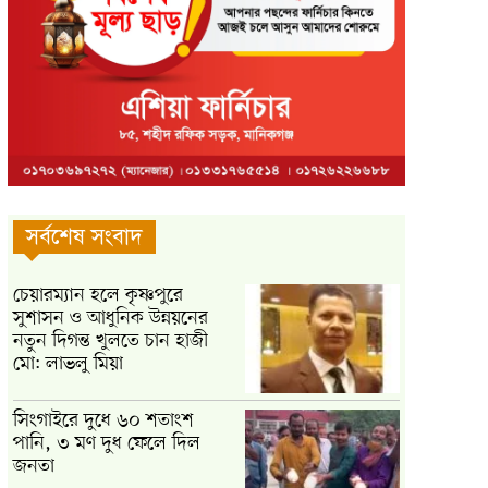
সর্বশেষ সংবাদ
চেয়ারম্যান হলে কৃষ্ণপুরে
সুশাসন ও আধুনিক উন্নয়নের
নতুন দিগন্ত খুলতে চান হাজী
মো: লাভলু মিয়া
সিংগাইরে দুধে ৬০ শতাংশ
পানি, ৩ মণ দুধ ফেলে দিল
জনতা