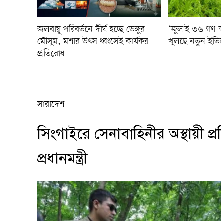
জলবায়ু পরিবর্তনে দীর্ঘ হচ্ছে ডেঙ্গুর
‘জুলাই ৩৬ গণ-অভ্
মৌসুম, মশার উৎস ধ্বংসেই কার্যকর
খুলছে নতুন ইতি
প্রতিরোধ