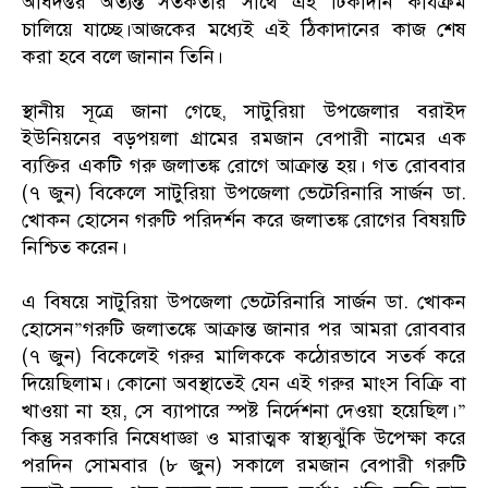
অধিদপ্তর অত্যন্ত সতর্কতার সাথে এই টিকাদান কার্যক্রম
চালিয়ে যাচ্ছে।আজকের মধ্যেই এই ঠিকাদানের কাজ শেষ
করা হবে বলে জানান তিনি।
​স্থানীয় সূত্রে জানা গেছে, সাটুরিয়া উপজেলার বরাইদ
ইউনিয়নের বড়পয়লা গ্রামের রমজান বেপারী নামের এক
ব্যক্তির একটি গরু জলাতঙ্ক রোগে আক্রান্ত হয়। গত রোববার
(৭ জুন) বিকেলে সাটুরিয়া উপজেলা ভেটেরিনারি সার্জন ডা.
খোকন হোসেন গরুটি পরিদর্শন করে জলাতঙ্ক রোগের বিষয়টি
নিশ্চিত করেন।
এ বিষয়ে সাটুরিয়া উপজেলা ভেটেরিনারি সার্জন ডা. খোকন
হোসেন​”গরুটি জলাতঙ্কে আক্রান্ত জানার পর আমরা রোববার
(৭ জুন) বিকেলেই গরুর মালিককে কঠোরভাবে সতর্ক করে
দিয়েছিলাম। কোনো অবস্থাতেই যেন এই গরুর মাংস বিক্রি বা
খাওয়া না হয়, সে ব্যাপারে স্পষ্ট নির্দেশনা দেওয়া হয়েছিল।”​
কিন্তু সরকারি নিষেধাজ্ঞা ও মারাত্মক স্বাস্থ্যঝুঁকি উপেক্ষা করে
পরদিন সোমবার (৮ জুন) সকালে রমজান বেপারী গরুটি