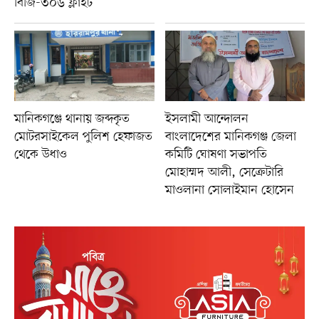
বিজি-৩০৬ ফ্লাইট
মানিকগঞ্জে থানায় জব্দকৃত
ইসলামী আন্দোলন
মোটরসাইকেল পুলিশ হেফাজত
বাংলাদেশের মানিকগঞ্জ জেলা
থেকে উধাও
কমিটি ঘোষণা সভাপতি
মোহাম্মদ আলী, সেক্রেটারি
মাওলানা সোলাইমান হোসেন