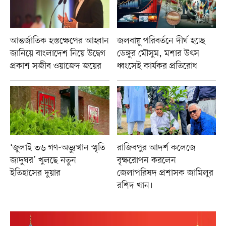
আন্তর্জাতিক হস্তক্ষেপের আহ্বান
জলবায়ু পরিবর্তনে দীর্ঘ হচ্ছে
জানিয়ে বাংলাদেশ নিয়ে উদ্বেগ
ডেঙ্গুর মৌসুম, মশার উৎস
প্রকাশ সজীব ওয়াজেদ জয়ের
ধ্বংসেই কার্যকর প্রতিরোধ
‘জুলাই ৩৬ গণ-অভ্যুত্থান স্মৃতি
রাজিবপুর আদর্শ কলেজে
জাদুঘর’ খুলছে নতুন
বৃক্ষরোপন করলেন
ইতিহাসের দুয়ার
জেলাপরিষদ প্রশাসক জামিলুর
রশিদ খান।