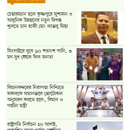
চেয়ারম্যান হলে কৃষ্ণপুরে সুশাসন ও
আধুনিক উন্নয়নের নতুন দিগন্ত
খুলতে চান হাজী মো: লাভলু মিয়া
সিংগাইরে দুধে ৬০ শতাংশ পানি, ৩
মণ দুধ ফেলে দিল জনতা
বিমানবন্দরের নিরাপত্তা নিশ্চিতে
সকলকে সমানভাবে প্রোটোকল
অনুসরণ করতে হবে:, বিমান ও
পর্যটন মন্ত্রী
রাষ্ট্রপতি নির্বাচন ২০ আগস্ট,