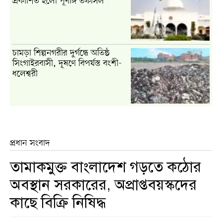
প্রকাশিত হলো পূর্ণাঙ্গ তফসিল
চামড়া শিল্পনগরীর দুর্গন্ধে অতিষ্ঠ
সিংগাইরবাসী, দূষণে বিপর্যস্ত বংশী-
ধলেশ্বরী