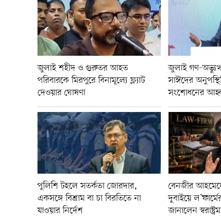
জুলাই শহীদ ও গুরুতর আহত
জুলাই গণ-অভ্যুত্থ
পরিবারকে মিরপুরে বিনামূল্যে ফ্ল্যাট
সাঈদের অনুপস্থ
দেওয়ার ঘোষণা
সংশোধনের আহ্বান 
পুলিশি টহলে সতর্কতা জোরদার,
বেনজীর আহমেদে
একসঙ্গে বিশ্রাম বা চা বিরতিতে না
দুবাইয়ে ল’ফার্
যাওয়ার নির্দেশ
জানালেন স্বরাষ্ট্রমন্ত