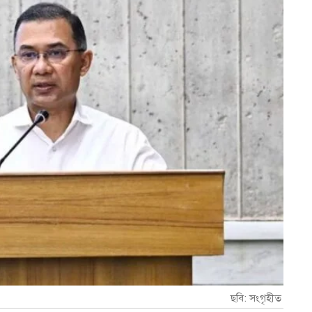
ছবি: সংগৃহীত