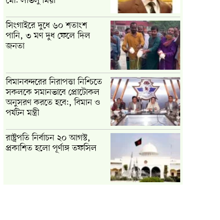
মো: লাভলু মিয়া
সিংগাইরে দুধে ৬০ শতাংশ
পানি, ৩ মণ দুধ ফেলে দিল
জনতা
বিমানবন্দরের নিরাপত্তা নিশ্চিতে
সকলকে সমানভাবে প্রোটোকল
অনুসরণ করতে হবে:, বিমান ও
পর্যটন মন্ত্রী
রাষ্ট্রপতি নির্বাচন ২০ আগস্ট,
প্রকাশিত হলো পূর্ণাঙ্গ তফসিল