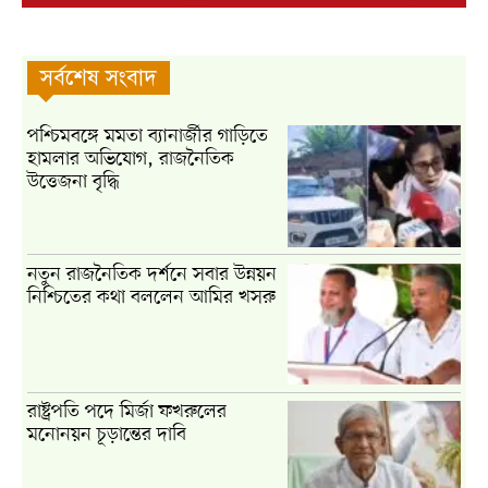
সর্বশেষ সংবাদ
পশ্চিমবঙ্গে মমতা ব্যানার্জীর গাড়িতে
হামলার অভিযোগ, রাজনৈতিক
উত্তেজনা বৃদ্ধি
নতুন রাজনৈতিক দর্শনে সবার উন্নয়ন
নিশ্চিতের কথা বললেন আমির খসরু
রাষ্ট্রপতি পদে মির্জা ফখরুলের
মনোনয়ন চূড়ান্তের দাবি