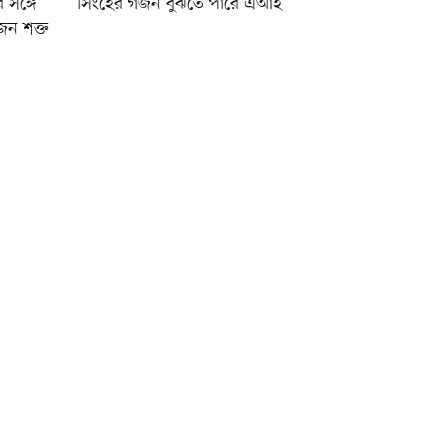
র সঙ্গে
সিংহের গর্জন বুঝতে পারে এআই
জন শক্ত