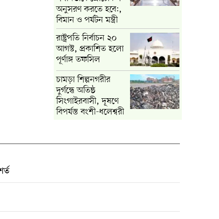
অনুসরণ করতে হবে:,
বিমান ও পর্যটন মন্ত্রী
রাষ্ট্রপতি নির্বাচন ২০
আগস্ট, প্রকাশিত হলো
পূর্ণাঙ্গ তফসিল
চামড়া শিল্পনগরীর
দুর্গন্ধে অতিষ্ঠ
সিংগাইরবাসী, দূষণে
বিপর্যস্ত বংশী-ধলেশ্বরী
র্ত