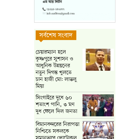
সর্বশেষ সংবাদ
চেয়ারম্যান হলে
কৃষ্ণপুরে সুশাসন ও
আধুনিক উন্নয়নের
নতুন দিগন্ত খুলতে
চান হাজী মো: লাভলু
মিয়া
সিংগাইরে দুধে ৬০
শতাংশ পানি, ৩ মণ
দুধ ফেলে দিল জনতা
বিমানবন্দরের নিরাপত্তা
নিশ্চিতে সকলকে
সমানভাবে প্রোটোকল