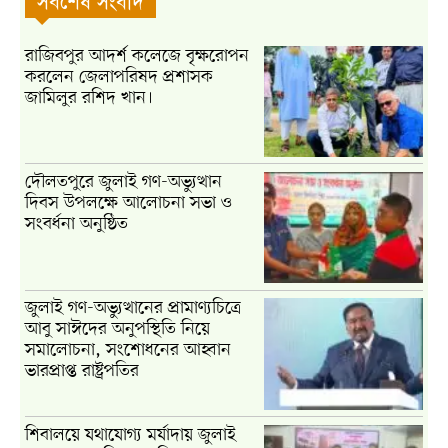
সর্বশেষ সংবাদ
রাজিবপুর আদর্শ কলেজে বৃক্ষরোপন
করলেন জেলাপরিষদ প্রশাসক
জামিলুর রশিদ খান।
দৌলতপুরে জুলাই গণ-অভ্যুত্থান
দিবস উপলক্ষে আলোচনা সভা ও
সংবর্ধনা অনুষ্ঠিত
জুলাই গণ-অভ্যুত্থানের প্রামাণ্যচিত্রে
আবু সাঈদের অনুপস্থিতি নিয়ে
সমালোচনা, সংশোধনের আহ্বান
ভারপ্রাপ্ত রাষ্ট্রপতির
শিবালয়ে যথাযোগ্য মর্যাদায় জুলাই